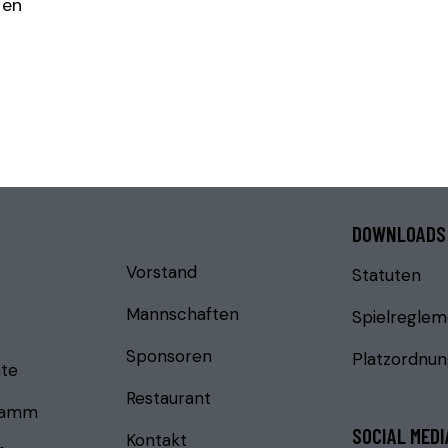
ten
DOWNLOADS
Vorstand
Statuten
Mannschaften
Spielreglem
Sponsoren
Platzordnu
te
Restaurant
ramm
SOCIAL MEDI
Kontakt