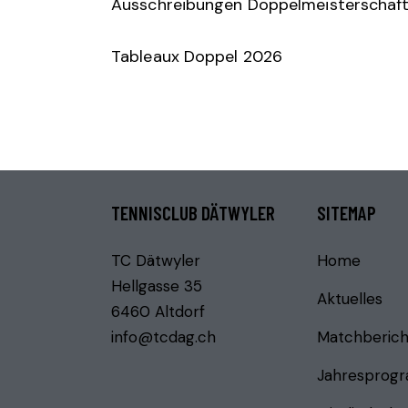
Ausschreibungen Doppelmeisterschaf
Tableaux Doppel 2026
TENNISCLUB DÄTWYLER
SITEMAP
TC Dätwyler
Home
Hellgasse 35
Aktuelles
6460 Altdorf
info@tcdag.ch
Matchberich
Jahresprog