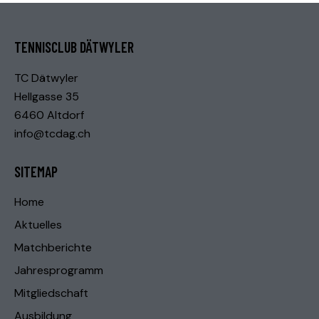
TENNISCLUB DÄTWYLER
TC Dätwyler
Hellgasse 35
6460 Altdorf
info@tcdag.ch
SITEMAP
Home
Aktuelles
Matchberichte
Jahresprogramm
Mitgliedschaft
Ausbildung