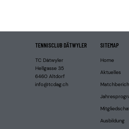
TENNISCLUB DÄTWYLER
SITEMAP
TC Dätwyler
Home
Hellgasse 35
Aktuelles
6460 Altdorf
info@tcdag.ch
Matchberich
Jahresprog
Mitgliedscha
Ausbildung