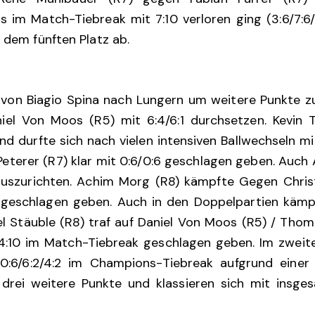
ls im Match-Tiebreak mit 7:10 verloren ging (3:6/7:6/
f dem fünften Platz ab.
e von Biagio Spina nach Lungern um weitere Punkte z
el Von Moos (R5) mit 6:4/6:1 durchsetzen. Kevin 
 durfte sich nach vielen intensiven Ballwechseln mit 
eterer (R7) klar mit 0:6/0:6 geschlagen geben. Auc
 auszurichten. Achim Morg (R8) kämpfte Gegen Chris
:6 geschlagen geben. Auch in den Doppelpartien kämp
l Stäuble (R8) traf auf Daniel Von Moos (R5) / Thom
:10 im Match-Tiebreak geschlagen geben. Im zweite
:6/6:2/4:2 im Champions-Tiebreak aufgrund eine
 drei weitere Punkte und klassieren sich mit insg