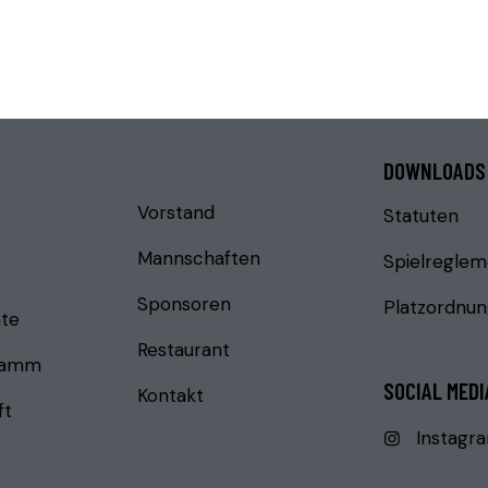
DOWNLOADS
Vorstand
Statuten
Mannschaften
Spielreglem
Sponsoren
Platzordnu
te
Restaurant
ramm
SOCIAL MEDI
Kontakt
ft
Instagr