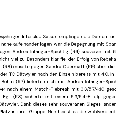
iesjährigen Interclub Saison empfingen die Damen ru
le nahe aufeinander lagen, war die Begegnung mit Spa
gegen Andrea Infanger-Spichtig (R6) souverän mit 6:
cht viel zu. Besonders klar fiel der Erfolg von Rebeka
i (R8) musste gegen Sandra Odermatt (R9) über die v
 der TC Dätwyler nach den Einzeln bereits mit 4:0. In
 Böhm (R7) lieferten sich mit Andrea Infanger-Spic
ber nach einem Match-Tiebreak mit 6:3/5:7/4:10 ge
 Egli (R8) sicherte mit einem 6:3/6:4-Erfolg ge
Dätwyler. Dank dieses sehr souveränen Sieges land
atz in ihrer Gruppe. Nun heisst es die wohlverdien