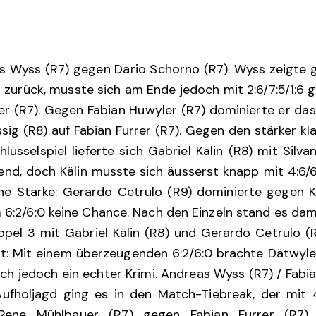
as Wyss (R7) gegen Dario Schorno (R7). Wyss zeigte 
zurück, musste sich am Ende jedoch mit 2:6/7:5/1:6 
r (R7). Gegen Fabian Huwyler (R7) dominierte er d
issig (R8) auf Fabian Furrer (R7). Gegen den stärker k
hlüsselspiel lieferte sich Gabriel Kälin (R8) mit Sil
nd, doch Kälin musste sich äusserst knapp mit 4:6/
ne Stärke: Gerardo Cetrulo (R9) dominierte gegen Kili
m 6:2/6:0 keine Chance. Nach den Einzeln stand es da
pel 3 mit Gabriel Kälin (R8) und Gerardo Cetrulo (R
it: Mit einem überzeugenden 6:2/6:0 brachte Dätwyler
ch jedoch ein echter Krimi. Andreas Wyss (R7) / Fabia
Aufholjagd ging es in den Match-Tiebreak, der mit 4
 Rene Mühlbauer (R7) gegen Fabian Furrer (R7) 