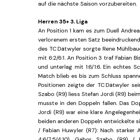
auf die nächste Saison vorzubereiten.
Herren 35+ 3. Liga
An Position 1 kam es zum Duell Andre
verlorenem ersten Satz beeindruckend 
des TC Dätwyler sorgte Rene Mühlbaue
mit 6:2/6:1. An Position 3 traf Fabian B
und unterlag mit 1:6/1:6. Ein echtes Sc
Match blieb es bis zum Schluss spanne
Positionen zeigte der TC Dätwyler sei
Szabo (R9) liess Stefan Jordi (R9) bei
musste in den Doppeln fallen. Das Dop
Jordi (R9) war eine klare Angelegenhe
beiden anderen Doppeln entwickelte si
/ Fabian Huwyler (R7): Nach starker 
4:6/7:5/4:10). Gabor Szabo (R9) /