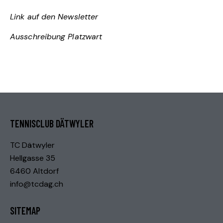
Link auf den Newsletter
Ausschreibung Platzwart
TENNISCLUB DÄTWYLER
TC Dätwyler
Hellgasse 35
6460 Altdorf
info@tcdag.ch
SITEMAP