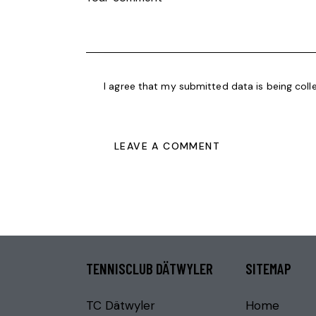
I agree that my submitted data is being coll
TENNISCLUB DÄTWYLER
SITEMAP
TC Dätwyler
Home