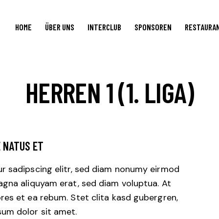
HOME
ÜBER UNS
INTERCLUB
SPONSOREN
RESTAURA
HERREN 1 (1. LIGA)
E NATUS ET
r sadipscing elitr, sed diam nonumy eirmod
agna aliquyam erat, sed diam voluptua. At
res et ea rebum. Stet clita kasd gubergren,
um dolor sit amet.