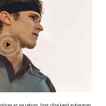
olores et ea rebum. Stet clita kasd gubergren,