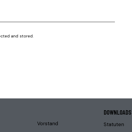
ected and stored.
DOWNLOADS
Vorstand
Statuten